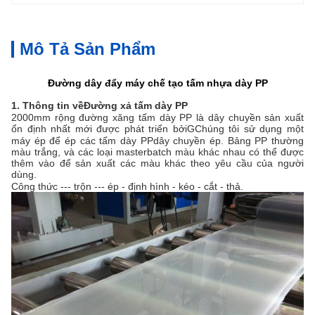
Mô Tả Sản Phẩm
Đường dây đẩy máy chế tạo tấm nhựa dày PP
1. Thông tin về
Đường xả tấm dày PP
2000mm rộng đường xăng tấm dày PP là dây chuyền sản xuất
ổn định nhất mới được phát triển bởi
G
Chúng tôi sử dụng một
máy ép để ép các tấm dày PP
dây chuyền ép
. Bảng PP thường
màu trắng, và các loại masterbatch màu khác nhau có thể được
thêm vào để sản xuất các màu khác theo yêu cầu của người
dùng.
Công thức --- trộn --- ép - định hình - kéo - cắt - thả.