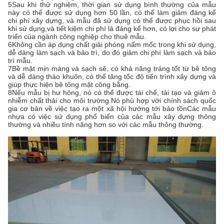
5Sau khi thử nghiệm, thời gian sử dụng bình thường của mẫu
này có thể được sử dụng hơn 50 lần, có thể làm giảm đáng kể
chi phí xây dựng, và mẫu đã sử dụng có thể được phục hồi sau
khi sử dụng,và tiết kiệm chi phí là đáng kể hơn, có lợi cho sự phát
triển của ngành công nghiệp cho thuê mẫu.
6Không cần áp dụng chất giải phóng nấm mốc trong khi sử dụng,
dễ dàng làm sạch và bảo trì, do đó giảm chi phí làm sạch và bảo
trì mẫu.
7Bề mặt mịn màng và sạch sẽ, có khả năng tráng tốt từ bê tông
và dễ dàng tháo khuôn, có thể tăng tốc độ tiến trình xây dựng và
giúp thực hiện bê tông mặt công bằng.
8Nếu mẫu bị hư hỏng, nó có thể được tái chế, tái tạo và giảm ô
nhiễm chất thải cho môi trường.Nó phù hợp với chính sách quốc
gia cơ bản về việc tạo ra một xã hội hướng tới bảo tồnCác mẫu
nhựa có việc sử dụng phổ biến của các mẫu xây dựng thông
thường và nhiều tính năng hơn so với các mẫu thông thường.