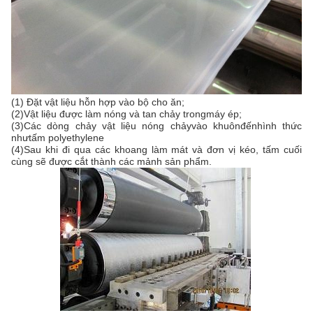
(1) Đặt vật liệu hỗn hợp vào bộ cho ăn
;
(2)
Vật liệu được làm nóng và tan chảy trong
máy ép
;
(3)
Các dòng chảy vật liệu nóng chảy
vào khuôn
đến
hình thức
như
tấm polyethylene
(
4
)
Sau khi đi qua các khoang làm mát và đơn vị kéo, tấm cuối
cùng sẽ được cắt thành các mảnh sản phẩm.