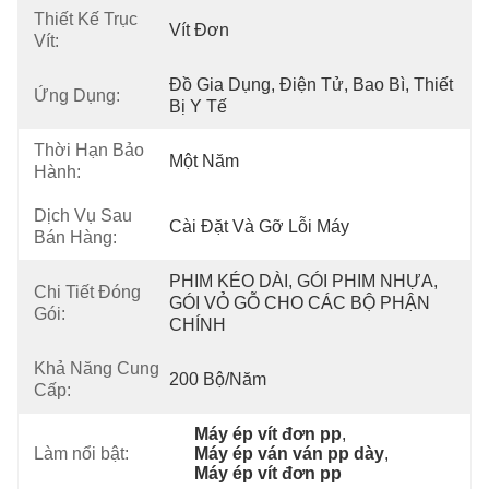
Thiết Kế Trục
Vít Đơn
Vít:
Đồ Gia Dụng, Điện Tử, Bao Bì, Thiết 
Ứng Dụng:
Bị Y Tế
Thời Hạn Bảo
Một Năm
Hành:
Dịch Vụ Sau
Cài Đặt Và Gỡ Lỗi Máy
Bán Hàng:
PHIM KÉO DÀI, GÓI PHIM NHỰA, 
Chi Tiết Đóng
GÓI VỎ GỖ CHO CÁC BỘ PHẬN 
Gói:
CHÍNH
Khả Năng Cung
200 Bộ/năm
Cấp:
Máy ép vít đơn pp
, 
Làm nổi bật:
Máy ép ván ván pp dày
, 
Máy ép vít đơn pp