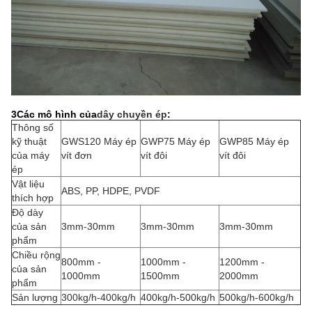
3Các mô hình của
dây chuyền ép
:
Thông số
kỹ thuật
GWS120 Máy ép
GWP75 Máy ép
GWP85 Máy ép
của máy
vít đơn
vít đôi
vít đôi
ép
Vật liệu
ABS, PP, HDPE, PVDF
thích hợp
Độ dày
của sản
3mm-30mm
3mm-30mm
3mm-30mm
phẩm
Chiều rộng
800mm -
1000mm -
1200mm -
của sản
1000mm
1500mm
2000mm
phẩm
Sản lượng
300kg/h-400kg/h
400kg/h-500kg/h
500kg/h-600kg/h