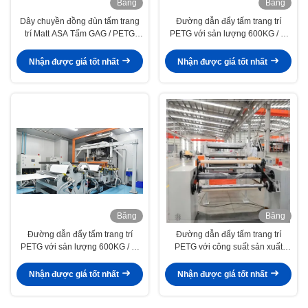
Băng
Băng
hình
hình
Dây chuyền đồng đùn tấm trang
Đường dẫn đẩy tấm trang trí
trí Matt ASA Tấm GAG / PETG
PETG với sản lượng 600KG / H
1220 * 2440 * 1mm Kích thước
và phạm vi độ dày 0,2-2mm cho
tiêu chuẩn cho thị trường Ấn Độ
cấu trúc ba lớp GAG
Nhận được giá tốt nhất
Nhận được giá tốt nhất
Băng
Băng
hình
hình
Đường dẫn đẩy tấm trang trí
Đường dẫn đẩy tấm trang trí
PETG với sản lượng 600KG / H,
PETG với công suất sản xuất
phạm vi độ dày 0,2-2mm và cấu
400kg/h, kích thước
trúc ba lớp GAG
1220*2440*1mm và cấu trúc ba
Nhận được giá tốt nhất
Nhận được giá tốt nhất
lớp G-A-G