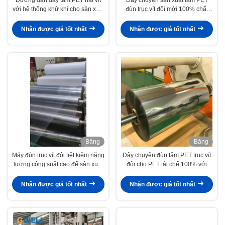
với hệ thống khử khí cho sản xuất
đùn trục vít đôi mới 100% chất
công suất cao Không cần sấy khô
lượng cao dung lượng lớn! Máy
hoặc tinh thể hóa
làm dây chuyền đùn tấm nhựa
Nhận được giá tốt nhất
Nhận được giá tốt nhất
PET trục vít đôi, mô-men xoắn
cao dung lượng lớn
Băng
Băng
hình
hình
Máy đùn trục vít đôi tiết kiệm năng
Dây chuyền đùn tấm PET trục vít
lượng công suất cao để sản xuất
đôi cho PET tái chế 100% với
tấm PET với vật liệu tái chế
chiều rộng 800-1500mm
Nhận được giá tốt nhất
Nhận được giá tốt nhất