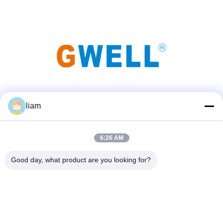
Truyền thông xã hội
liam
6:26 AM
Liên lạc nhanh
Điện thoại
Good day, what product are you looking for?
86- 159-06224102
E-mail
salem@gwell.cn