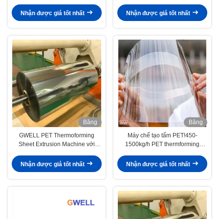
PET, Máy thiết bị ép
thiết kế trục vít đôi PET, không
cần quá trình kết tinh và sấy khô
Nhận được giá tốt nhất
Nhận được giá tốt nhất
Băng
Băng
hình
hình
GWELL PET Thermoforming
Máy chế tạo tấm PET!450-
Sheet Extrusion Machine với
1500kg/h PET thermforming
chiều rộng 800-1500mm và độ
Sheet Production Line PET, thiết
dày 0,2-1,5mm cho thùng thực
kế vít đôi rộng không có quá trình
Nhận được giá tốt nhất
Nhận được giá tốt nhất
phẩm trong suốt
tinh thể hóa và sấy