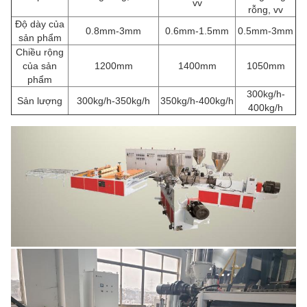
vv
rỗng, vv
Độ dày của
0.8mm-3mm
0.6mm-1.5mm
0.5mm-3mm
sản phẩm
Chiều rộng
của sản
1200mm
1400mm
1050mm
phẩm
300kg/h-
Sản lượng
300kg/h-350kg/h
350kg/h-400kg/h
400kg/h