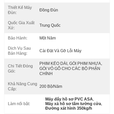
Thiết Kế Máy
Đồng Đùn
Đùn:
Quốc Gia Xuất
Trung Quốc
Xứ:
Bảo Hành:
Một Năm
Dịch Vụ Sau
Cài Đặt Và Gỡ Lỗi Máy
Bán Hàng:
PHIM KÉO DÀI, GÓI PHIM NHỰA, 
Chi Tiết Đóng
GÓI VỎ GỖ CHO CÁC BỘ PHẬN 
Gói:
CHÍNH
Khả Năng Cung
200 Bộ/năm
Cấp:
Máy đẩy hồ sơ PVC ASA
, 
Làm nổi bật:
Máy xả hồ sơ tấm tường cửa
, 
Đường xát hình 350kg/h