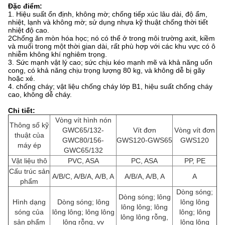
Đặc điểm:
1. Hiệu suất ổn định, không mờ; chống tiếp xúc lâu dài, độ ẩm,
nhiệt, lạnh và không mờ; sử dụng nhựa kỹ thuật chống thời tiết
nhiệt độ cao.
2Chống ăn mòn hóa học; nó có thể ở trong môi trường axit, kiềm
và muối trong một thời gian dài, rất phù hợp với các khu vực có ô
nhiễm không khí nghiêm trọng.
3. Sức mạnh vật lý cao; sức chịu kéo mạnh mẽ và khả năng uốn
cong, có khả năng chịu trọng lượng 80 kg, và không dễ bị gãy
hoặc xé.
4. chống cháy; vật liệu chống cháy lớp B1, hiệu suất chống cháy
cao, không dễ cháy.
Chi tiết:
Vòng vít hình nón
Thông số kỹ
GWC65/132-
Vít đơn
Vòng vít đơn
thuật của
GWC80/156-
GWS120-GWS65
GWS120
máy ép
GWC65/132
Vật liệu thô
PVC, ASA
PC, ASA
PP, PE
Cấu trúc sản
A/B/C, A/B/A, A/B, A
A/B/A, A/B, A
A
phẩm
Dòng sóng;
Dòng sóng; lông
Hình dạng
Dòng sóng; lông
lông lông
lông lông; lông
sóng của
lông lông; lông lông
lông; lông
lông lông rỗng,
sản phẩm
lông rỗng, vv
lông lông