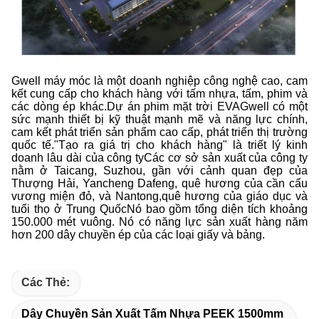
Gwell máy móc là một doanh nghiệp công nghệ cao, cam
kết cung cấp cho khách hàng với tấm nhựa, tấm, phim và
các dòng ép khác.Dự án phim mặt trời EVAGwell có một
sức mạnh thiết bị kỹ thuật mạnh mẽ và năng lực chính,
cam kết phát triển sản phẩm cao cấp, phát triển thị trường
quốc tế."Tạo ra giá trị cho khách hàng" là triết lý kinh
doanh lâu dài của công tyCác cơ sở sản xuất của công ty
nằm ở Taicang, Suzhou, gần với cảnh quan đẹp của
Thượng Hải, Yancheng Dafeng, quê hương của cần cẩu
vương miện đỏ, và Nantong,quê hương của giáo dục và
tuổi thọ ở Trung QuốcNó bao gồm tổng diện tích khoảng
150.000 mét vuông. Nó có năng lực sản xuất hàng năm
hơn 200 dây chuyền ép của các loại giấy và bảng.
Các Thẻ:
Dây Chuyền Sản Xuất Tấm Nhựa PEEK 1500mm