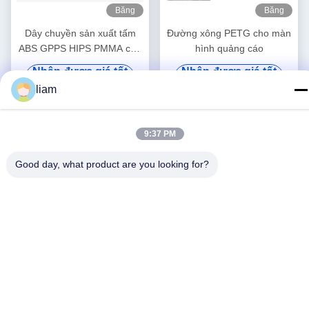
Băng
Băng
hình
hình
Dây chuyền sản xuất tấm
Đường xông PETG cho màn
ABS GPPS HIPS PMMA cho
hình quảng cáo
ngăn kéo Khay thoát nước
Nhận được giá tốt
Nhận được giá tốt
nhất
nhất
liam
9:37 PM
Good day, what product are you looking for?
Truyền thông xã hội
Liên lạc nhanh