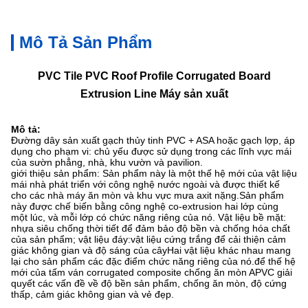
Mô Tả Sản Phẩm
PVC Tile PVC Roof Profile Corrugated Board
Extrusion Line Máy sản xuất
Mô tả:
Đường dây sản xuất gạch thủy tinh PVC + ASA hoặc gạch lợp, áp
dụng cho phạm vi: chủ yếu được sử dụng trong các lĩnh vực mái
của sườn phẳng, nhà, khu vườn và pavilion.
giới thiệu sản phẩm: Sản phẩm này là một thế hệ mới của vật liệu
mái nhà phát triển với công nghệ nước ngoài và được thiết kế
cho các nhà máy ăn mòn và khu vực mưa axit nặng.Sản phẩm
này được chế biến bằng công nghệ co-extrusion hai lớp cùng
một lúc, và mỗi lớp có chức năng riêng của nó. Vật liệu bề mặt:
nhựa siêu chống thời tiết để đảm bảo độ bền và chống hóa chất
của sản phẩm; vật liệu đáy:vật liệu cứng trắng để cải thiện cảm
giác không gian và độ sáng của câyHai vật liệu khác nhau mang
lại cho sản phẩm các đặc điểm chức năng riêng của nó.để thế hệ
mới của tấm ván corrugated composite chống ăn mòn APVC giải
quyết các vấn đề về độ bền sản phẩm, chống ăn mòn, độ cứng
thấp, cảm giác không gian và vẻ đẹp.