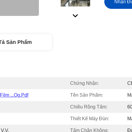
Nhận Đư
Tả Sản Phẩm
Chứng Nhận:
C
ilm ...og.pdf
Tên Sản Phẩm:
M
Chiều Rộng Tấm:
6
Thiết Kế Máy Đùn:
M
 V.v.
Tấm Chân Không:
Đư