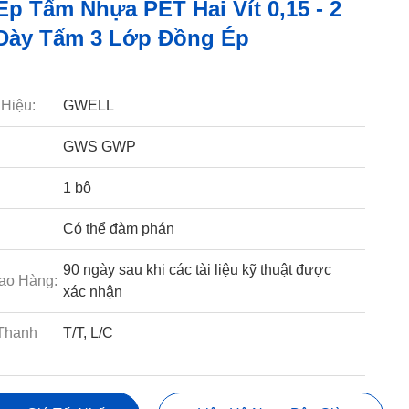
p Tấm Nhựa PET Hai Vít 0,15 - 2
Dày Tấm 3 Lớp Đồng Ép
Hiệu:
GWELL
GWS GWP
1 bộ
Có thể đàm phán
90 ngày sau khi các tài liệu kỹ thuật được
ao Hàng:
xác nhận
Thanh
T/T, L/C