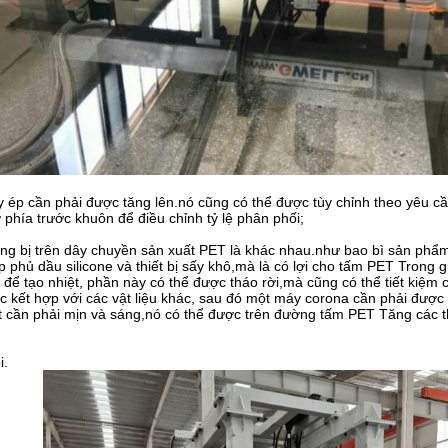
 ép cần phải được tăng lên.nó cũng có thể được tùy chỉnh theo yêu cầ
 phía trước khuôn để điều chỉnh tỷ lệ phân phối;
rang bị trên dây chuyền sản xuất PET là khác nhau.như bao bì sản phẩ
p phủ dầu silicone và thiết bị sấy khô,mà là có lợi cho tấm PET Trong
ể tạo nhiệt, phần này có thể được tháo rời,mà cũng có thể tiết kiệm 
 kết hợp với các vật liệu khác, sau đó một máy corona cần phải được 
cần phải mịn và sáng,nó có thể được trên đường tấm PET Tăng các thiế
i.