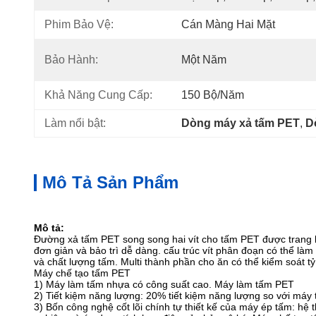
Phim Bảo Vệ:
Cán Màng Hai Mặt
Bảo Hành:
Một Năm
Khả Năng Cung Cấp:
150 Bộ/năm
Làm nổi bật:
Dòng máy xả tấm PET
, 
D
Mô Tả Sản Phẩm
Mô tả:
Đường xả tấm PET song song hai vít cho tấm PET được trang bị 
đơn giản và bảo trì dễ dàng. cấu trúc vít phân đoạn có thể l
và chất lượng tấm. Multi thành phần cho ăn có thể kiểm soát tỷ 
Máy chế tạo tấm PET
1) Máy làm tấm nhựa có công suất cao. Máy làm tấm PET
2) Tiết kiệm năng lượng: 20% tiết kiệm năng lượng so với máy
3) Bốn công nghệ cốt lõi chính tự thiết kế của máy ép tấm: hệ 