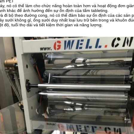
tấm PET
áy, nó có thể làm cho chức năng hoàn toàn hơn và hoạt động đơn giả
mạnh khác để ảnh hưởng đến sự ổn định của tấm tableting.
h và đi bộ theo đường cong, nó có thể đảm bảo sự ổn định của các sả
 sưởi không gỉ, ống sưởi duy nhất loại lưu trữ bên trong và khuôn đúc
t độ, tuổi thọ dài và tiết kiệm thời gian và năng lượng.