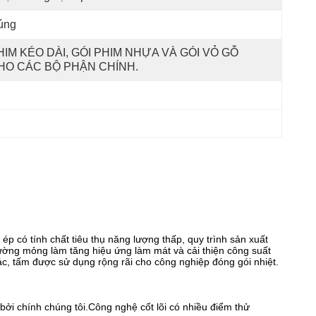
úng
HIM KÉO DÀI, GÓI PHIM NHỰA VÀ GÓI VỎ GỖ 
HO CÁC BỘ PHẬN CHÍNH.
p có tính chất tiêu thụ năng lượng thấp, quy trình sản xuất
ường mỏng làm tăng hiệu ứng làm mát và cải thiện công suất
 xác, tấm được sử dụng rộng rãi cho công nghiệp đóng gói nhiệt.
 bởi chính chúng tôi.Công nghệ cốt lõi có nhiều điểm thử