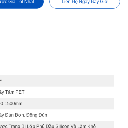
ợc Giá Tốt Nhất
Liên Hệ Ngay Bây Giờ
E
áy Tấm PET
00-1500mm
áy Đùn Đơn, Đồng Đùn
ợc Trang Bị Lớp Phủ Dầu Silicon Và Làm Khô