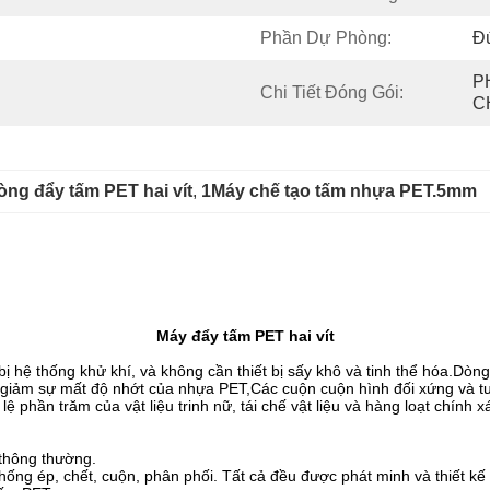
Phần Dự Phòng:
Đ
P
Chi Tiết Đóng Gói:
C
òng đẩy tấm PET hai vít
, 
1Máy chế tạo tấm nhựa PET.5mm
Máy đẩy tấm PET hai vít
hệ thống khử khí, và không cần thiết bị sấy khô và tinh thể hóa.Dòng é
àm giảm sự mất độ nhớt của nhựa PET,Các cuộn cuộn hình đối xứng và t
lệ phần trăm của vật liệu trinh nữ, tái chế vật liệu và hàng loạt chính
 thông thường.
thống ép, chết, cuộn, phân phối. Tất cả đều được phát minh và thiết kế