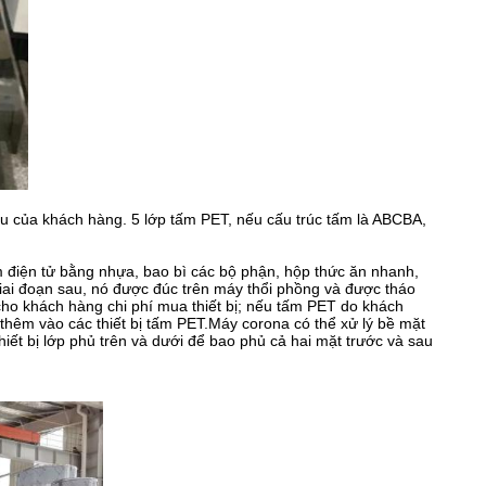
u của khách hàng. 5 lớp tấm PET, nếu cấu trúc tấm là ABCBA,
m điện tử bằng nhựa, bao bì các bộ phận, hộp thức ăn nhanh,
 giai đoạn sau, nó được đúc trên máy thổi phồng và được tháo
cho khách hàng chi phí mua thiết bị; nếu tấm PET do khách
thêm vào các thiết bị tấm PET.Máy corona có thể xử lý bề mặt
t bị lớp phủ trên và dưới để bao phủ cả hai mặt trước và sau