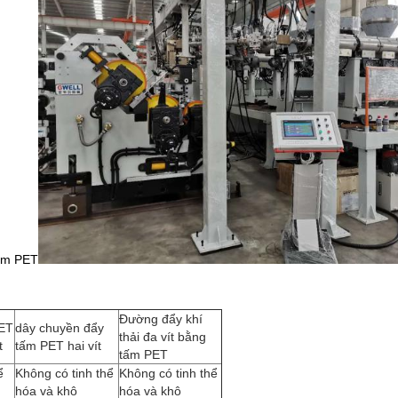
ấm PET
Đường đẩy khí
ET
dây chuyền đẩy
thải đa vít bằng
t
tấm PET hai vít
tấm PET
ể
Không có tinh thể
Không có tinh thể
hóa và khô
hóa và khô