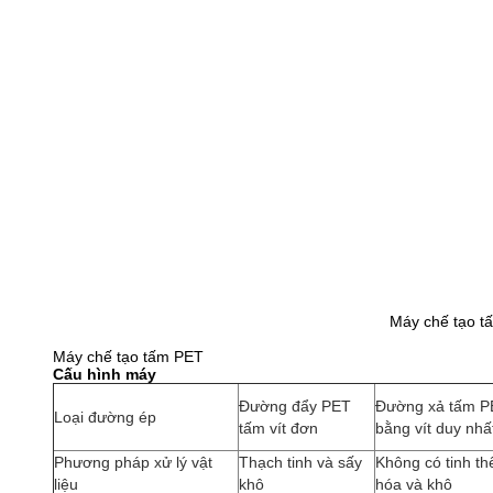
Máy chế tạo t
Máy chế tạo tấm PET
Cấu hình máy
Đường đẩy PET
Đường xả tấm P
Loại đường ép
tấm vít đơn
bằng vít duy nhấ
Phương pháp xử lý vật
Thạch tinh và sấy
Không có tinh th
liệu
khô
hóa và khô