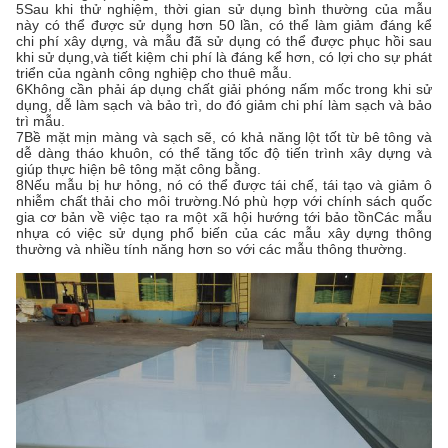
5Sau khi thử nghiệm, thời gian sử dụng bình thường của mẫu
này có thể được sử dụng hơn 50 lần, có thể làm giảm đáng kể
chi phí xây dựng, và mẫu đã sử dụng có thể được phục hồi sau
khi sử dụng,và tiết kiệm chi phí là đáng kể hơn, có lợi cho sự phát
triển của ngành công nghiệp cho thuê mẫu.
6Không cần phải áp dụng chất giải phóng nấm mốc trong khi sử
dụng, dễ làm sạch và bảo trì, do đó giảm chi phí làm sạch và bảo
trì mẫu.
7Bề mặt mịn màng và sạch sẽ, có khả năng lột tốt từ bê tông và
dễ dàng tháo khuôn, có thể tăng tốc độ tiến trình xây dựng và
giúp thực hiện bê tông mặt công bằng.
8Nếu mẫu bị hư hỏng, nó có thể được tái chế, tái tạo và giảm ô
nhiễm chất thải cho môi trường.Nó phù hợp với chính sách quốc
gia cơ bản về việc tạo ra một xã hội hướng tới bảo tồnCác mẫu
nhựa có việc sử dụng phổ biến của các mẫu xây dựng thông
thường và nhiều tính năng hơn so với các mẫu thông thường.