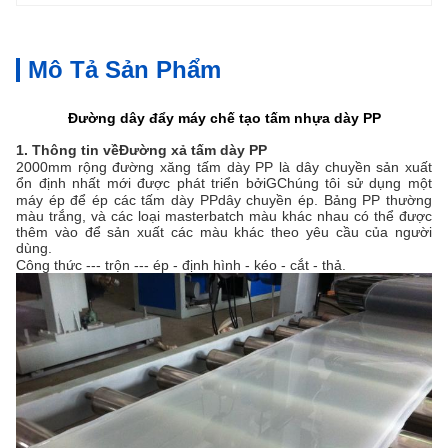
Mô Tả Sản Phẩm
Đường dây đẩy máy chế tạo tấm nhựa dày PP
1. Thông tin về
Đường xả tấm dày PP
2000mm rộng đường xăng tấm dày PP là dây chuyền sản xuất
ổn định nhất mới được phát triển bởi
G
Chúng tôi sử dụng một
máy ép để ép các tấm dày PP
dây chuyền ép
. Bảng PP thường
màu trắng, và các loại masterbatch màu khác nhau có thể được
thêm vào để sản xuất các màu khác theo yêu cầu của người
dùng.
Công thức --- trộn --- ép - định hình - kéo - cắt - thả.