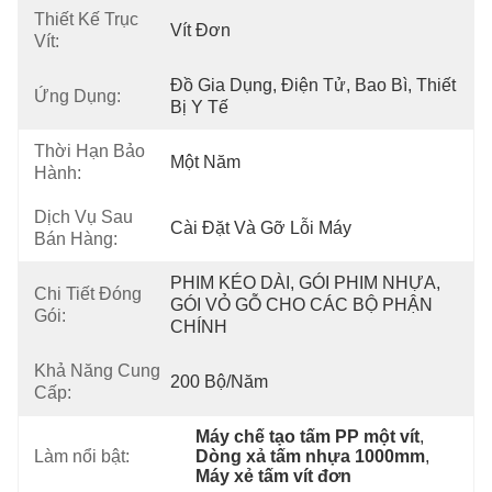
Thiết Kế Trục
Vít Đơn
Vít:
Đồ Gia Dụng, Điện Tử, Bao Bì, Thiết 
Ứng Dụng:
Bị Y Tế
Thời Hạn Bảo
Một Năm
Hành:
Dịch Vụ Sau
Cài Đặt Và Gỡ Lỗi Máy
Bán Hàng:
PHIM KÉO DÀI, GÓI PHIM NHỰA, 
Chi Tiết Đóng
GÓI VỎ GỖ CHO CÁC BỘ PHẬN 
Gói:
CHÍNH
Khả Năng Cung
200 Bộ/năm
Cấp:
Máy chế tạo tấm PP một vít
, 
Làm nổi bật:
Dòng xả tấm nhựa 1000mm
, 
Máy xẻ tấm vít đơn