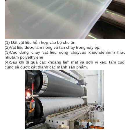
(1) Đặt vật liệu hỗn hợp vào bộ cho ăn
;
(2)
Vật liệu được làm nóng và tan chảy trong
máy ép
;
(3)
Các dòng chảy vật liệu nóng chảy
vào khuôn
đến
hình thức
như
tấm polyethylene
(
4
)
Sau khi đi qua các khoang làm mát và đơn vị kéo, tấm cuối
cùng sẽ được cắt thành các mảnh sản phẩm.