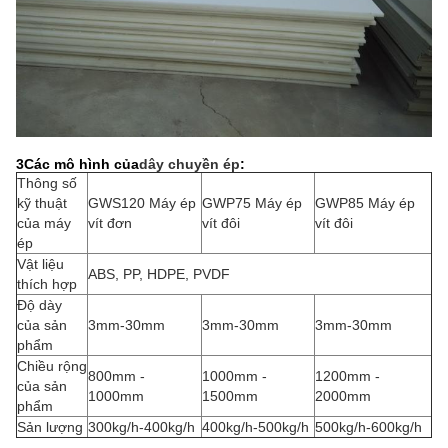
3Các mô hình của
dây chuyền ép
:
Thông số
kỹ thuật
GWS120 Máy ép
GWP75 Máy ép
GWP85 Máy ép
của máy
vít đơn
vít đôi
vít đôi
ép
Vật liệu
ABS, PP, HDPE, PVDF
thích hợp
Độ dày
của sản
3mm-30mm
3mm-30mm
3mm-30mm
phẩm
Chiều rộng
800mm -
1000mm -
1200mm -
của sản
1000mm
1500mm
2000mm
phẩm
Sản lượng
300kg/h-400kg/h
400kg/h-500kg/h
500kg/h-600kg/h