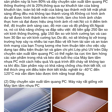
sản phẩm này là hơn 80% và dây chuyền sản xuất tấm quang PC
thông thường chỉ là 20%;thông qua sự khuếch tán của bảng
khuếch tán, toàn bộ bề mặt của bảng tạo thành một bề mặt phát
sáng đồng đều mà không tạo thành vùng tối.Không có hình ảnh
dư sẽ được hình thành trên màn hình, làm cho hình ảnh chân
thực hơn và đạt được hiệu ứng hình ảnh rõ nét.Nó có ít điểm tinh
thể, độ truyền ánh sáng cao, độ mịn cao và độ phẳng tốt.Ngoài
ra, nó có khả năng chống va đập siêu việt: độ bền gấp 250 lần so
với kính thông thường, gấp 150 lần so với kính cường lực và cao
hơn 30 lần so với kính cường lực.Do đó, nó sẽ không bị vỡ trong
trường hợp xảy ra nhiều tai nạn.Bảo vệ tốt hơn tài sản và an toàn
tính mạng của bạn.Trọng lượng nhẹ hơn thuận tiện cho việc xây
dựng tạo điều kiện thuận lợi và giảm chi phí.Lớp phủ UV trên Dây
chuyền sản xuất tấm quang PC có thể ngăn tia cực tím làm hỏng
các sản phẩm trong nhà và kéo dài tuổi thọ của Máy làm tấm
nhựa PC một cách hiệu quả
.Và quá trình đốt cháy sẽ không tạo
ra khí độc.Sản phẩm này có khả năng chống chịu thời tiết tốt, có
thể thích ứng với điều kiện thời tiết khắc nghiệt từ -40°C đến
120°C mà vẫn đảm bảo được tính năng hoạt động.
(2) Dây chuyền sản xuất tấm quang PC: Máy này rất giống với
Máy làm tấm nhựa PC