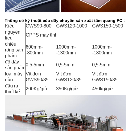
Thông số kỹ thuật của dây chuyền sản xuất tấm quang PC :
Kiểu
GWS90-800
GWS120-1000
GWS150-1500
nguyên
GPPS máy tính
liệu
chiều
600mm-
1000mm-
1000mm-
rộng sản
-800mm
-1300mm
-1800mm
phẩm
độ dày
0,5-5mm
0,5-5mm
0,5-5mm
sản phẩm
loại máy
Vít đơn
Vít đơn
Vít đơn
đùn
GWS90/35
GWS120/35
GWS150/35
đầu ra
200Kg/giờ
350Kg/giờ
450kg/giờ
thiết kế