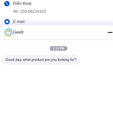
Điện thoại
86- 159-06224102
E-mail
salem@gwell.cn
Gwell
Địa chỉ
88# HENGSI RD. SCIENCE AND TECHNOLOGY
2:12 PM
INDUSTRY PARK,ChENGXIANG TOWN,TAICANG,
SUZHOU JIANGSU Tỉnh, Trung Quốc
Good day, what product are you looking for?
Chính sách bảo mật
|
Sơ đồ trang web
Trung Quốc tốt Chất lượng Dây chuyền ép đùn tấm nhựa Nhà
cung cấp. 2021-2026 China Gwell Co., Ltd . Tất cả Quyền được
bảo lưu.