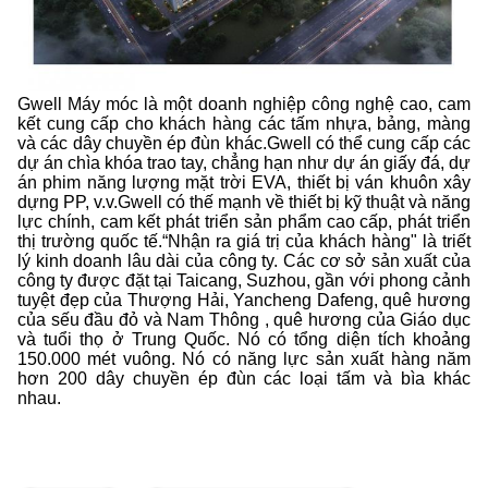
Gwell Máy móc là một doanh nghiệp công nghệ cao, cam
kết cung cấp cho khách hàng các tấm nhựa, bảng, màng
và các dây chuyền ép đùn khác.Gwell có thể cung cấp các
dự án chìa khóa trao tay, chẳng hạn như dự án giấy đá, dự
án phim năng lượng mặt trời EVA, thiết bị ván khuôn xây
dựng PP, v.v.Gwell có thế mạnh về thiết bị kỹ thuật và năng
lực chính, cam kết phát triển sản phẩm cao cấp, phát triển
thị trường quốc tế.“Nhận ra giá trị của khách hàng" là triết
lý kinh doanh lâu dài của công ty. Các cơ sở sản xuất của
công ty được đặt tại Taicang, Suzhou, gần với phong cảnh
tuyệt đẹp của Thượng Hải, Yancheng Dafeng, quê hương
của sếu đầu đỏ và Nam Thông , quê hương của Giáo dục
và tuổi thọ ở Trung Quốc. Nó có tổng diện tích khoảng
150.000 mét vuông. Nó có năng lực sản xuất hàng năm
hơn 200 dây chuyền ép đùn các loại tấm và bìa khác
nhau.