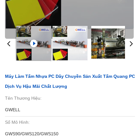
Máy Làm Tấm Nhựa PC Dây Chuyền Sản Xuất Tấm Quang PC
Dịch Vụ Hậu Mãi Chất Lượng
Tên Thương Hiệu:
GWELL
Số Mô Hình:
GWS90/GWS120/GWS150