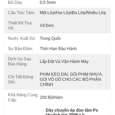
Độ Dày:
0,5-5mm
Cấu Trúc Tấm:
Một Lớp/hai Lớp/ba Lớp/nhiều Lớp
Thiết Kế Trục
Vít Đơn
Vít:
Nước Xuất Xứ:
Trung Quốc
Sự Bảo Đảm:
Thời Hạn Bảo Hành
Dịch Vụ Sau
Lắp Đặt Và Vận Hành Máy
Bán Hàng:
PHIM KÉO DÀI, GÓI PHIM NHỰA, 
Chi Tiết Đóng
GÓI VỎ GỖ CHO CÁC BỘ PHẬN 
Gói:
CHÍNH
Khả Năng Cung
200 Bộ/năm
Cấp:
Dây chuyền ép đùn tấm Ps 
khuếch tán 200Kg h